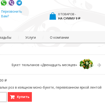
Перезвонить
0 ТОВАРОВ -
Вам?
0
Р
вадьбы
Услуги
О компании
Букет тюльпанов «Двенадцать месяцев»
400
Р
 алых роз в изящном моно-букете, перевязанном яркой лентой
Купить