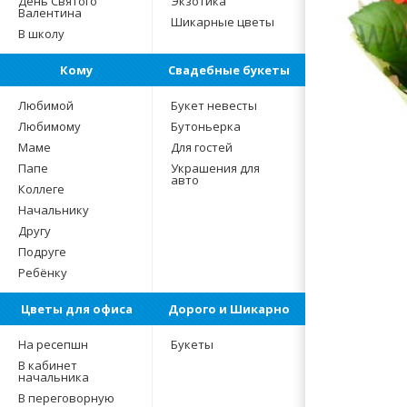
День Святого
Экзотика
Валентина
Шикарные цветы
В школу
Кому
Свадебные букеты
Любимой
Букет невесты
Любимому
Бутоньерка
Маме
Для гостей
Папе
Украшения для
авто
Коллеге
Начальнику
Другу
Подруге
Ребёнку
Цветы для офиса
Дорого и Шикарно
На ресепшн
Букеты
В кабинет
начальника
В переговорную