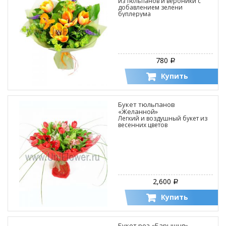
из тюльпанов и вероники с
добавлением зелени
буплерума
780
Р
Купить
Букет тюльпанов
«Желанной»
Легкий и воздушный букет из
весенних цветов
2,600
Р
Купить
Букет роз «Барышня»