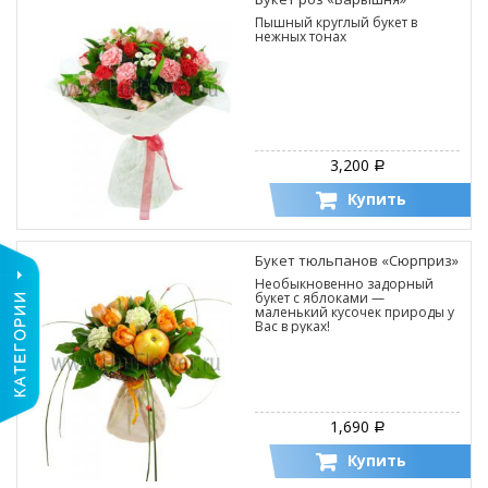
Пышный круглый букет в
нежных тонах
3,200
Р
Купить
Букет тюльпанов «Сюрприз»
Необыкновенно задорный
букет с яблоками —
маленький кусочек природы у
Вас в руках!
1,690
Р
Купить