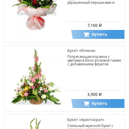
украшенный перышками и
жемчужинами,
продемонстрирует Ваше
искреннее уважение и
восхищение.
7,160
Р
Купить
Букет «Юнона»
Потрясающая корзина с
цветами в бело-розовой гамме
с добавлением фруктов
3,900
Р
Купить
Букет «Аристократ»
Стильный мужской букет с