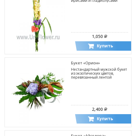
ирисами и гладиолусами
1,050
Р
Купить
Букет «Орион»
Нестандартный мужской букет
из экзотических цветов,
перевязанный лентой
2,400
Р
Купить
Букет «Айседора»