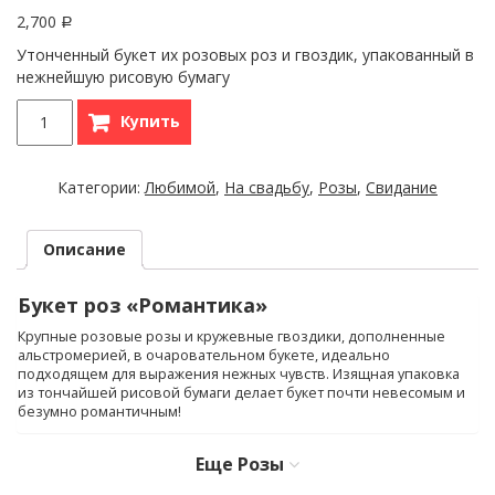
2,700
Р
Утонченный букет их розовых роз и гвоздик, упакованный в
нежнейшую рисовую бумагу
Купить
Категории:
Любимой
,
На свадьбу
,
Розы
,
Свидание
Описание
Букет роз «Романтика»
Крупные розовые розы и кружевные гвоздики, дополненные
альстромерией, в очаровательном букете, идеально
подходящем для выражения нежных чувств. Изящная упаковка
из тончайшей рисовой бумаги делает букет почти невесомым и
безумно романтичным!
Еще
Розы