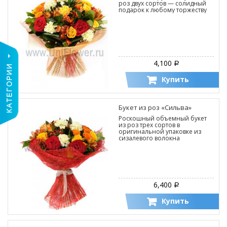
роз двух сортов — солидный
подарок к любому торжеству
4,100
Р
Купить
Букет из роз «Сильва»
Роскошный объемный букет
из роз трех сортов в
оригинальной упаковке из
сизалевого волокна
6,400
Р
Купить