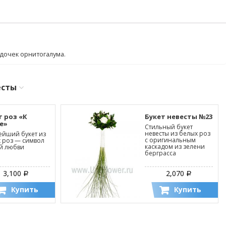
дочек орнитогалума.
есты
т роз «К
Букет невесты №23
е»
Стильный букет
невесты из белых роз
йший букет из
с оригинальным
 роз — символ
каскадом из зелени
й любви
берграсса
3,100
2,070
Р
Р
Купить
Купить