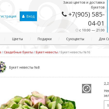
Заказ цветов и доставка
букетов
+7(905) 585-
гистрация
Вход
04-01
c 10:00 — 21:00
Цветы
Подарки
Сухоцветы
Для С
в
/
Свадебные букеты
/
Букет невесты
/
Букет невесты №16
Букет невесты №8
2,
Не
зе