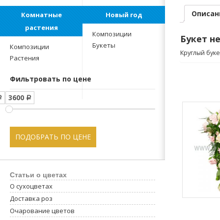
Описан
Комнатные
Новый год
растения
Композиции
Букет н
Букеты
Композиции
Круглый бук
Растения
Фильтровать по цене
3600
Р
Р
ПОДОБРАТЬ ПО ЦЕНЕ
Статьи о цветах
О сухоцветах
Доставка роз
Очарование цветов