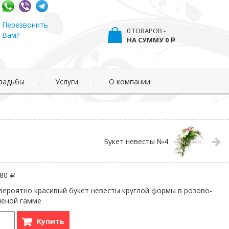
Перезвонить
0 ТОВАРОВ -
Вам?
0
Р
вадьбы
Услуги
О компании
Букет невесты №4
280
Р
вероятно красивый букет невесты круглой формы в розово-
леной гамме
Купить