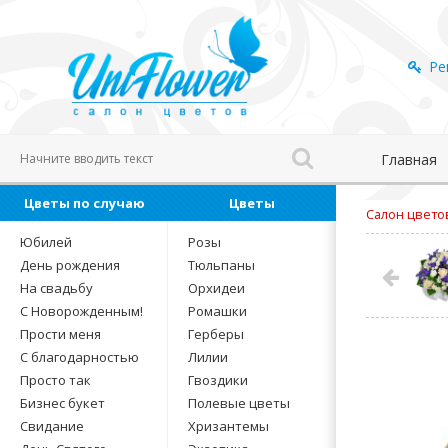
Ре
Главная
Цветы по случаю
Цветы
Салон цвето
Юбилей
Розы
День рождения
Тюльпаны
На свадьбу
Орхидеи
С Новорожденным!
Ромашки
Прости меня
Герберы
С благодарностью
Лилии
Просто так
Гвоздики
Бизнес букет
Полевые цветы
Свидание
Хризантемы