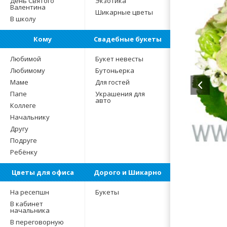
День Святого
Экзотика
Валентина
Шикарные цветы
В школу
Кому
Свадебные букеты
Любимой
Букет невесты
Любимому
Бутоньерка
Маме
Для гостей
Папе
Украшения для
авто
Коллеге
Начальнику
Другу
Подруге
Ребёнку
Цветы для офиса
Дорого и Шикарно
На ресепшн
Букеты
В кабинет
начальника
В переговорную