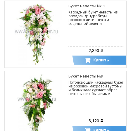
Букет невесты №11
Каскадный букет невесты из
орхидеи дендробиум,
розового лизиантуса и
воздушной зелени
2,890
Р
Купить
Букет невесты №9
Потрясающий каскадный букет
из розовой махровой эустомы
и белых калл сделает образ
невесты незабываемым
3,120
Р
Купить