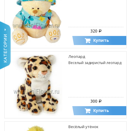
320
Р
Купить
Леопард
Веселый задиристый леопард
300
Р
Купить
Весёлый утёнок