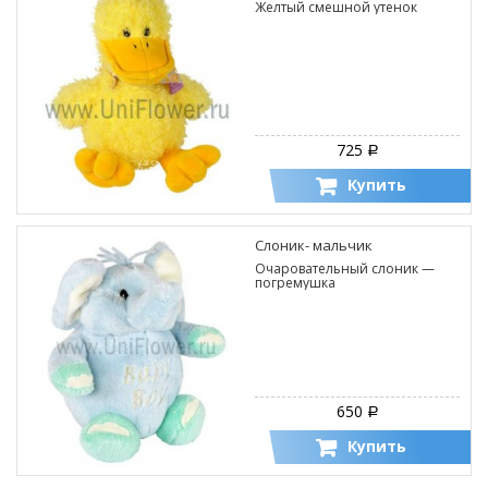
Желтый смешной утенок
725
Р
Купить
Слоник- мальчик
Очаровательный слоник —
погремушка
650
Р
Купить