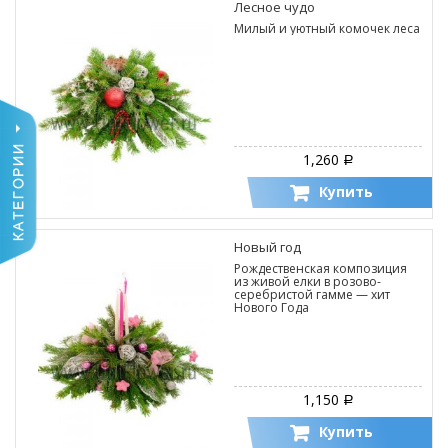
Лесное чудо
Милый и уютный комочек леса
1,260
Р
Купить
Новый год
Рождественская композиция
из живой елки в розово-
серебристой гамме — хит
Нового Года
1,150
Р
Купить