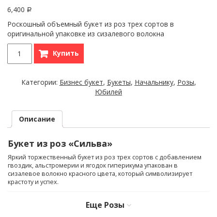
6,400
Р
Роскошный объемный букет из роз трех сортов в
оригинальной упаковке из сизалевого волокна
Купить
Категории:
Бизнес букет
,
Букеты
,
Начальнику
,
Розы
,
Юбилей
Описание
Букет из роз «Сильва»
Яркий торжественный букет из роз трех сортов с добавлением
гвоздик, альстромерии и ягодок гиперикума упакован в
сизалевое волокно красного цвета, который символизирует
крастоту и успех.
Еще
Розы