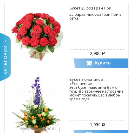
Букет 25 роз Гран При
25 бархатных роз Гран При в
сетке
2,900
Р
Купить
Букет тюльпанов
«Primavera»
Этот букет напомнит Вам о
том, что весеннее настроение
может посетить Вас в любое
время года
1,950
Р