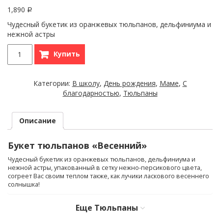
1,890
Р
Чудесный букетик из оранжевых тюльпанов, дельфиниума и
нежной астры
Купить
Категории:
В школу
,
День рождения
,
Маме
,
С
благодарностью
,
Тюльпаны
Описание
Букет тюльпанов «Весенний»
Чудесный букетик из оранжевых тюльпанов, дельфиниума и
нежной астры, упакованный в сетку нежно-персикового цвета,
согреет Вас своим теплом также, как лучики ласкового весеннего
солнышка!
Еще
Тюльпаны