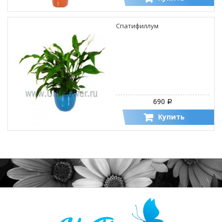
Спатифиллум
690
Р
Купить