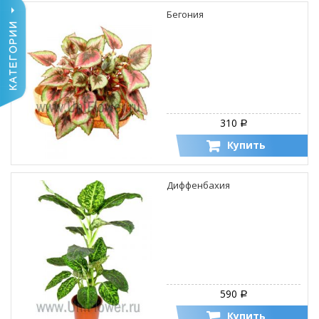
Бегония
310
Р
Купить
Диффенбахия
590
Р
Купить