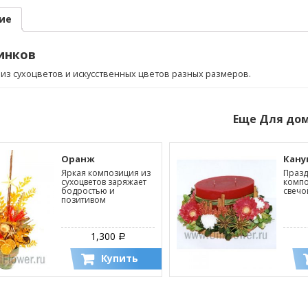
ие
инков
из сухоцветов и искусственных цветов разных размеров.
Еще
Для до
Оранж
Кану
Яркая композиция из
Праз
сухоцветов заряжает
компо
бодростью и
свечо
позитивом
1,300
Р
Купить