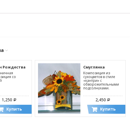
ма
н Рождества
Смуглянка
дничная
Композиция из
зиция со
сухоцветов в стиле
й
«кантри» с
обворожительными
подсолнухами.
1,250
2,450
Р
Р
Купить
Купить