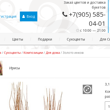
Заказ цветов и доставка
букетов
+7(905) 585-
гистрация
Вход
04-01
c 10:00 — 21:00
Цветы
Подарки
Сухоцветы
Для С
в
/
Сухоцветы
/
Композиции
/
Для дома
/
Золото инков
Ирисы
3,
Ко
ра