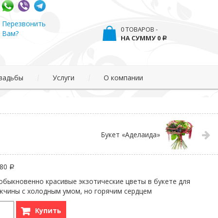
Перезвонить
0 ТОВАРОВ -
Вам?
0
Р
вадьбы
Услуги
О компании
Букет «Аделаида»
080
Р
обыкновенно красивые экзотические цветы в букете для
жчины с холодным умом, но горячим сердцем
Купить