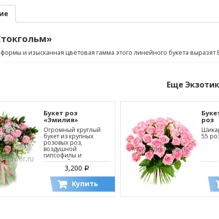
ие
Стокгольм»
формы и изысканная цветовая гамма этого линейного букета выразят
Еще
Экзоти
Букет роз
Буке
«Эмилия»
роз
Огромный круглый
Шикар
букет из крупных
55 ро
розовых роз,
воздушной
гипсофилы и
изящной зелени
3,200
Р
Купить