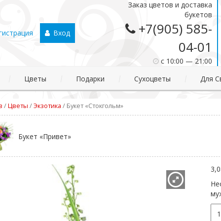
Заказ цветов и доставка
букетов
+7(905) 585-
гистрация
Вход
04-01
c 10:00 — 21:00
Цветы
Подарки
Сухоцветы
Для С
в
/
Цветы
/
Экзотика
/
Букет «Стокгольм»
Букет «Привет»
3,
Не
му