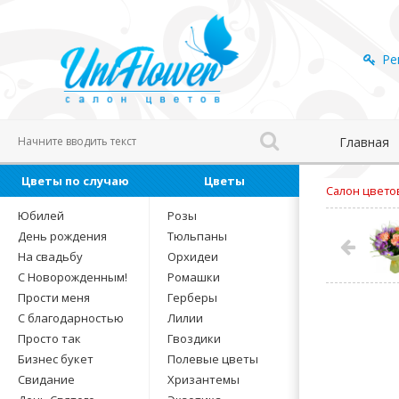
Ре
Главная
Цветы по случаю
Цветы
Салон цвето
Юбилей
Розы
День рождения
Тюльпаны
На свадьбу
Орхидеи
С Новорожденным!
Ромашки
Прости меня
Герберы
С благодарностью
Лилии
Просто так
Гвоздики
Бизнес букет
Полевые цветы
Свидание
Хризантемы