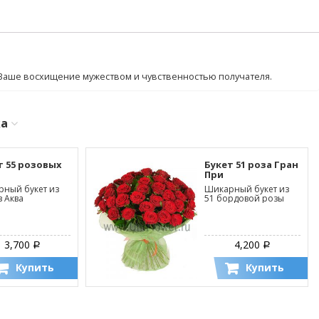
 Ваше восхищение мужеством и чувственностью получателя.
ка
т 55 розовых
Букет 51 роза Гран
При
ный букет из
Шикарный букет из
з Аква
51 бордовой розы
3,700
4,200
Р
Р
Купить
Купить