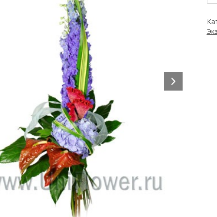
Ка
Эк