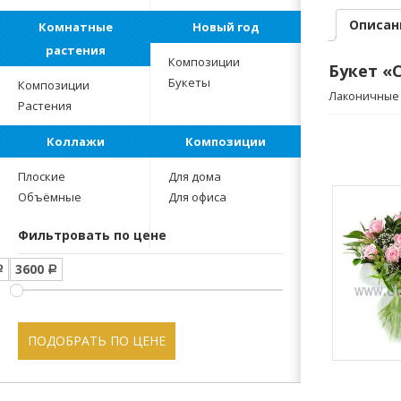
Описан
Комнатные
Новый год
растения
Композиции
Букет «
Букеты
Композиции
Лаконичные 
Растения
Коллажи
Композиции
Плоские
Для дома
Объёмные
Для офиса
Фильтровать по цене
3600
Р
Р
ПОДОБРАТЬ ПО ЦЕНЕ