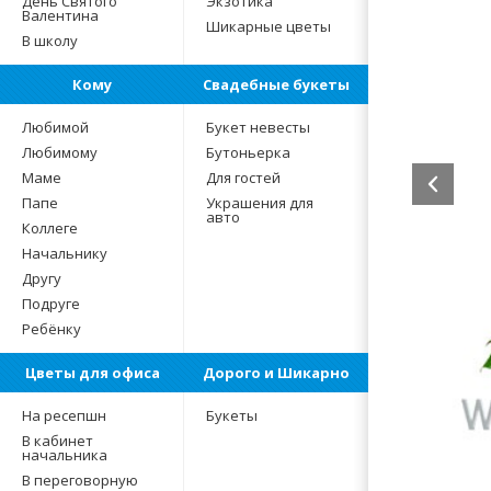
День Святого
Экзотика
Валентина
Шикарные цветы
В школу
Кому
Свадебные букеты
Любимой
Букет невесты
Любимому
Бутоньерка
Маме
Для гостей
Папе
Украшения для
авто
Коллеге
Начальнику
Другу
Подруге
Ребёнку
Цветы для офиса
Дорого и Шикарно
На ресепшн
Букеты
В кабинет
начальника
В переговорную